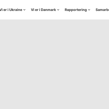
Vi er i Ukraine
Vi er i Danmark
Rapportering
Samarb