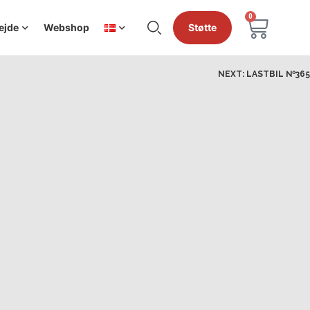
0
ejde
Webshop
Støtte
NEXT:
LASTBIL №365