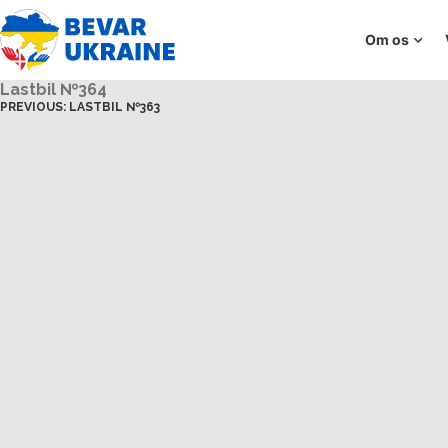
Om os
Lastbil №364
PREVIOUS:
LASTBIL №363