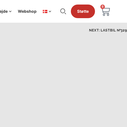
0
ejde
Webshop
Støtte
NEXT:
LASTBIL №329