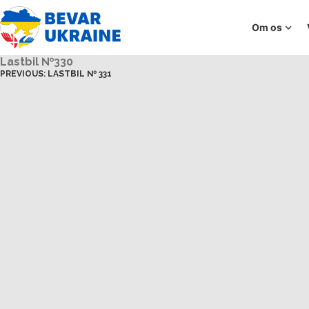
Om os
Lastbil №330
PREVIOUS:
LASTBIL № 331