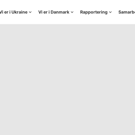
Vi er i Ukraine
Vi er i Danmark
Rapportering
Samarb