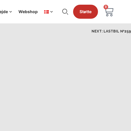
0
ejde
Webshop
Støtte
NEXT:
LASTBIL №259