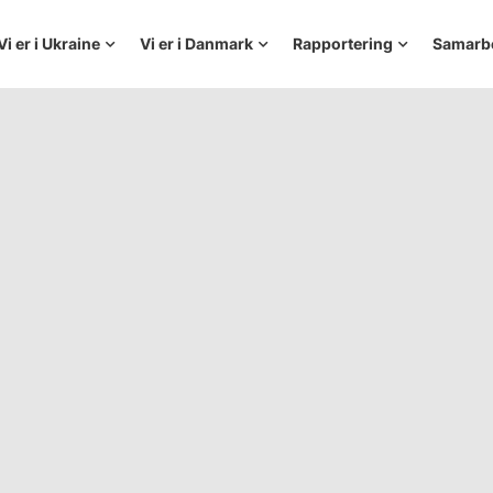
Vi er i Ukraine
Vi er i Danmark
Rapportering
Samarb