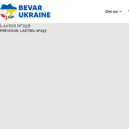
Om os
Lastbil №258
PREVIOUS:
LASTBIL №257