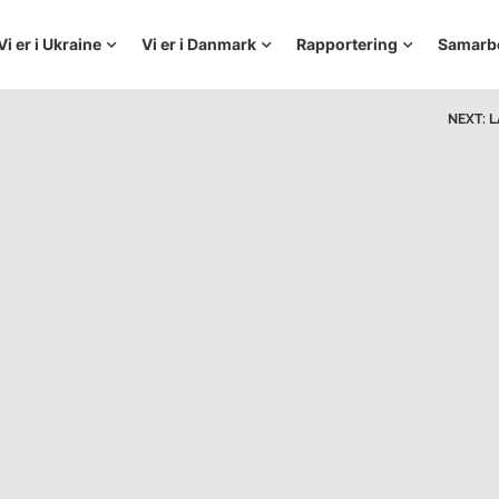
Vi er i Ukraine
Vi er i Danmark
Rapportering
Samarb
NEXT:
L