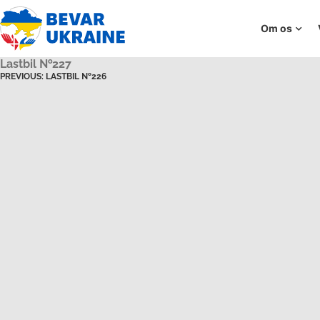
Om os
Lastbil №227
PREVIOUS:
LASTBIL №226