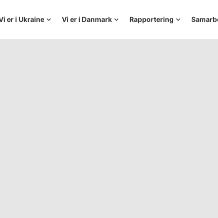
Vi er i Ukraine
Vi er i Danmark
Rapportering
Samarb