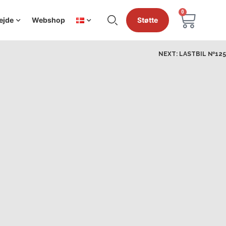
0
ejde
Webshop
Støtte
NEXT:
LASTBIL №125