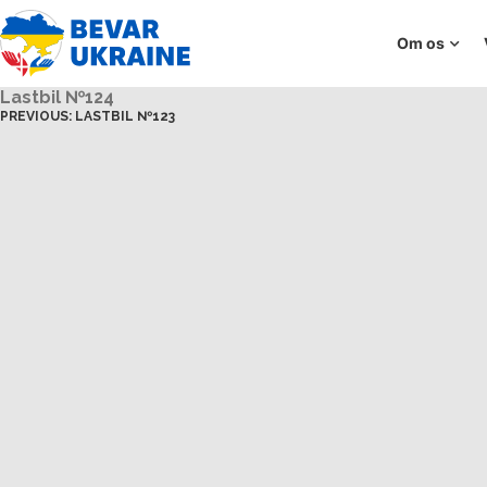
Om os
Lastbil №124
PREVIOUS:
LASTBIL №123