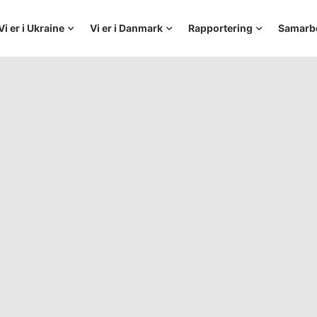
Vi er i Ukraine
Vi er i Danmark
Rapportering
Samarb