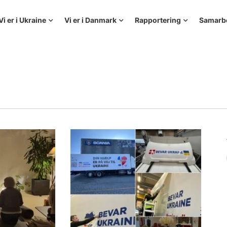
Vi er i Ukraine
Vi er i Danmark
Rapportering
Samarb