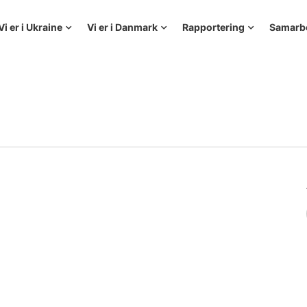
Vi er i Ukraine
Vi er i Danmark
Rapportering
Samarb