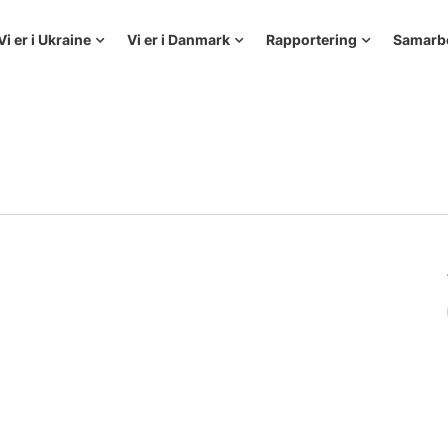
Vi er i Ukraine
Vi er i Danmark
Rapportering
Samarb