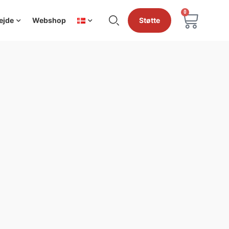
0
ejde
Webshop
Støtte