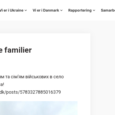
Vi er i Ukraine
Vi er i Danmark
Rapportering
Samarb
e familier
 та сім’ям військових в село
а!
e.dk/posts/5783327885016379