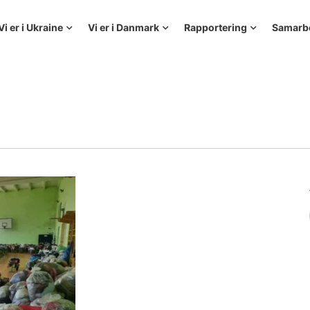
Vi er i Ukraine
Vi er i Danmark
Rapportering
Samarb