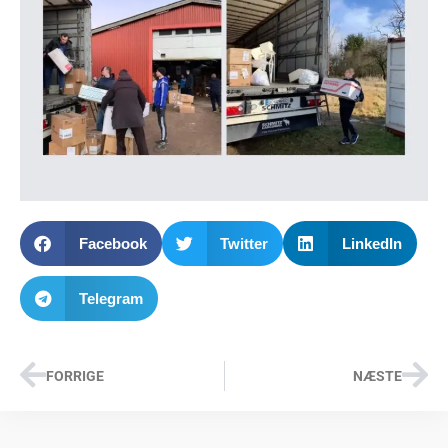
Facebook
Twitter
LinkedIn
Telegram
FORRIGE
NÆSTE