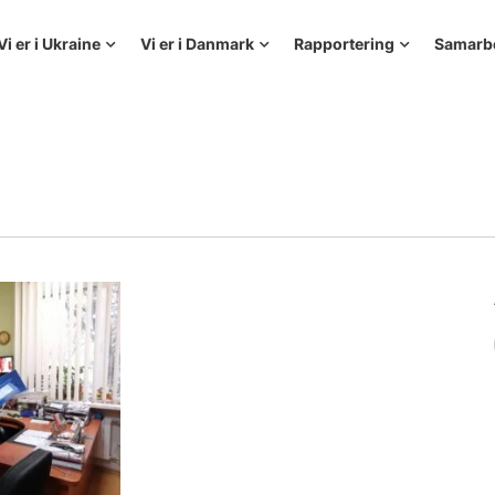
Vi er i Ukraine
Vi er i Danmark
Rapportering
Samarb