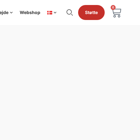
0
ejde
Webshop
Støtte