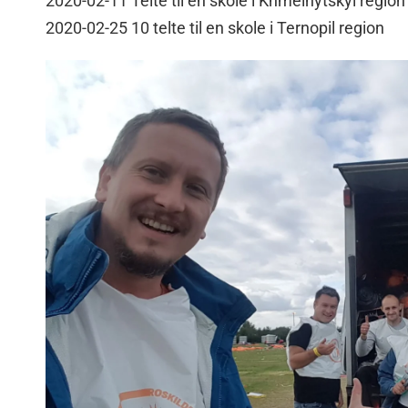
2020-02-11 Telte til en skole i Khmelnytskyi region
2020-02-25 10 telte til en skole i Ternopil region