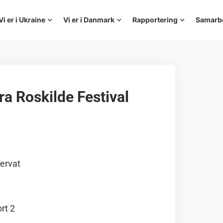
Vi er i Ukraine
Vi er i Danmark
Rapportering
Samarb
ra Roskilde Festival
servat
rt 2