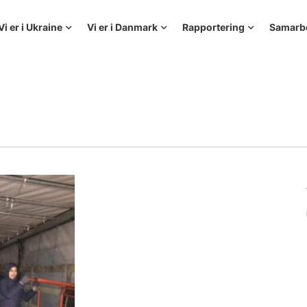
Vi er i Ukraine
Vi er i Danmark
Rapportering
Samarb