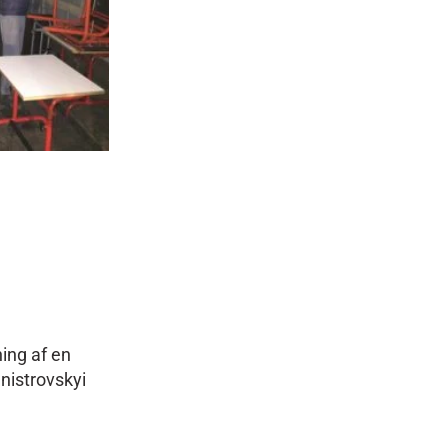
ing af en
-Dnistrovskyi