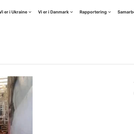
Vi er i Ukraine
Vi er i Danmark
Rapportering
Samarb