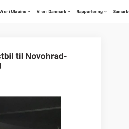
Vi er i Ukraine
Vi er i Danmark
Rapportering
Samarb
bil til Novohrad-
g