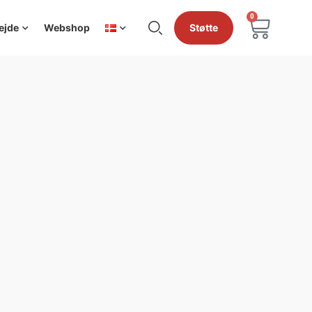
0
ejde
Webshop
Støtte