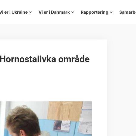
Vi er i Ukraine
Vi er i Danmark
Rapportering
Samarb
, Hornostaiivka område