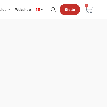
0
ejde
Webshop
Støtte