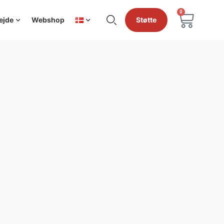
0
ejde
Webshop
Støtte