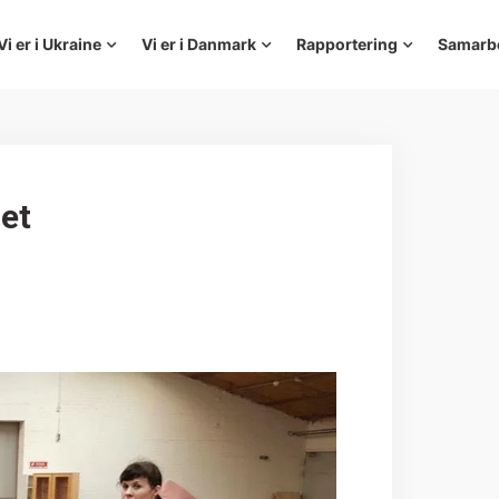
Vi er i Ukraine
Vi er i Danmark
Rapportering
Samarb
ret