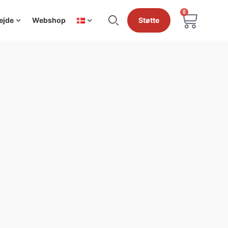
0
ejde
Webshop
Støtte