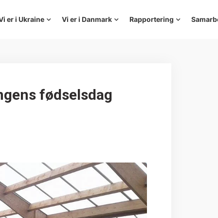
Vi er i Ukraine
Vi er i Danmark
Rapportering
Samarb
ingens fødselsdag