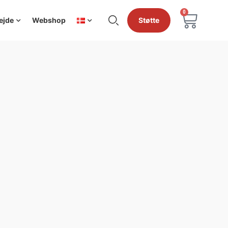
0
ejde
Webshop
Støtte