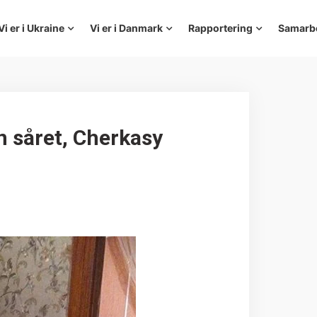
Vi er i Ukraine
Vi er i Danmark
Rapportering
Samarb
en såret, Cherkasy