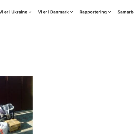
Vi er i Ukraine
Vi er i Danmark
Rapportering
Samarb