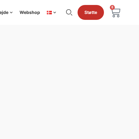
0
ejde
Webshop
Støtte