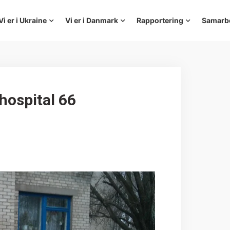
Vi er i Ukraine
Vi er i Danmark
Rapportering
Samarb
hospital 66