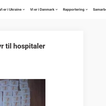
Vi er i Ukraine
Vi er i Danmark
Rapportering
Samarb
til hospitaler