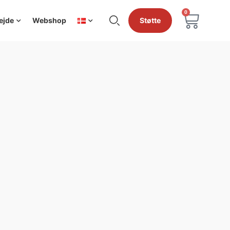
0
ejde
Webshop
Støtte