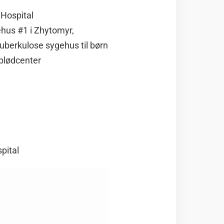
 Hospital
gehus #1 i Zhytomyr,
 tuberkulose sygehus til børn
blødcenter
pital