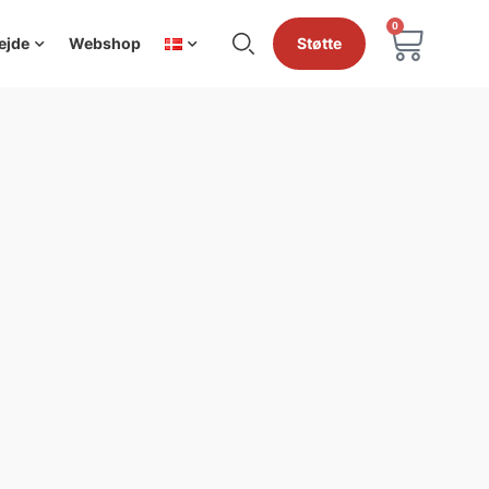
0
ejde
Webshop
Støtte