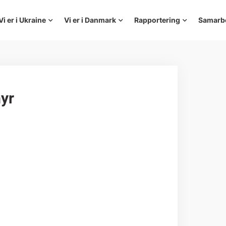
Vi er i Ukraine
Vi er i Danmark
Rapportering
Samarb
myr