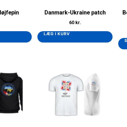
løjfepin
Danmark-Ukraine patch
B
60
kr.
LÆG I KURV