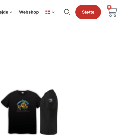
0
ejde
Webshop
Støtte