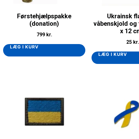
Førstehjælpspakke
Ukrainsk f
(donation)
våbenskjold og 
x 12 c
799
kr.
25
kr.
LÆG I KURV
LÆG I KURV