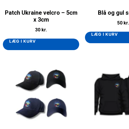
Patch Ukraine velcro – 5cm
Blå og gul s
x 3cm
50
kr.
30
kr.
LÆG I KURV
LÆG I KURV