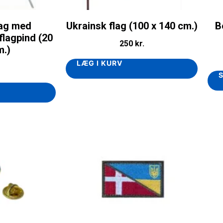
lag med
Ukrainsk flag (100 x 140 cm.)
B
flagpind (20
250
kr.
m.)
LÆG I KURV