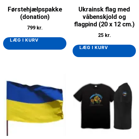
Førstehjælpspakke
Ukrainsk flag med
(donation)
våbenskjold og
flagpind (20 x 12 cm.)
799
kr.
25
kr.
LÆG I KURV
LÆG I KURV