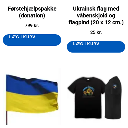
Førstehjælpspakke
Ukrainsk flag med
(donation)
våbenskjold og
flagpind (20 x 12 cm.)
799
kr.
25
kr.
LÆG I KURV
LÆG I KURV