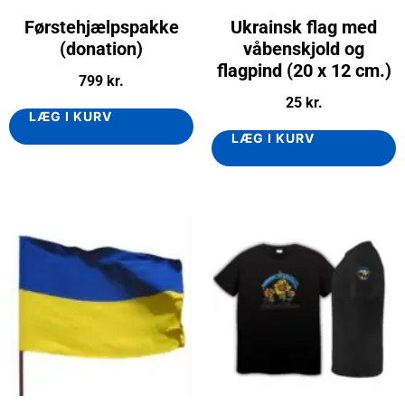
Førstehjælpspakke
Ukrainsk flag med
(donation)
våbenskjold og
flagpind (20 x 12 cm.)
799
kr.
25
kr.
LÆG I KURV
LÆG I KURV