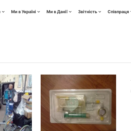
с
Ми в Україні
Ми в Данії
Звітність
Співпраця