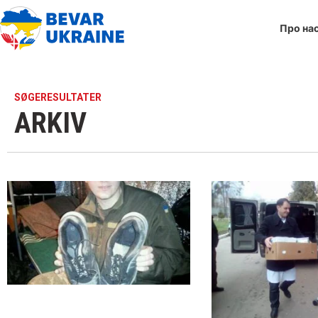
Про на
SØGERESULTATER
ARKIV