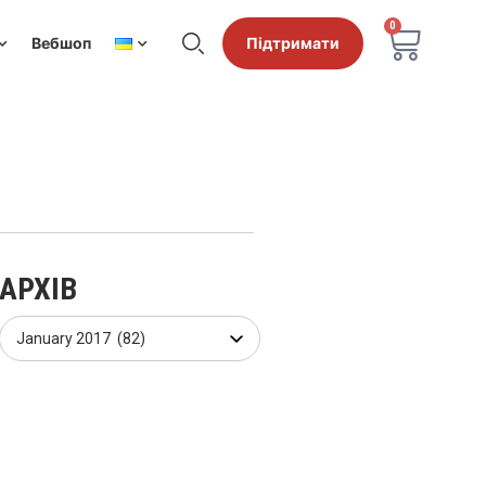
0
Вебшоп
Підтримати
АРХІВ