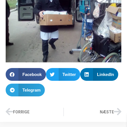
Facebook
Twitter
LinkedIn
Telegram
FORRIGE
NÆSTE