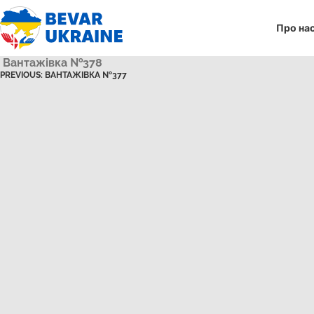
Про на
Вантажівка №378
PREVIOUS:
ВАНТАЖІВКА №377