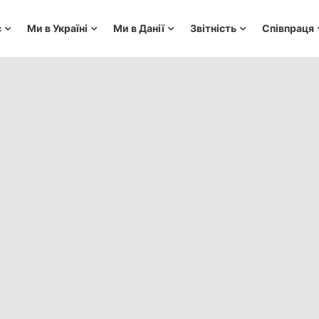
с
Ми в Україні
Ми в Данії
Звітність
Співпраця