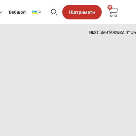
0
Вебшоп
Підтримати
NEXT:
ВАНТАЖІВКА №379