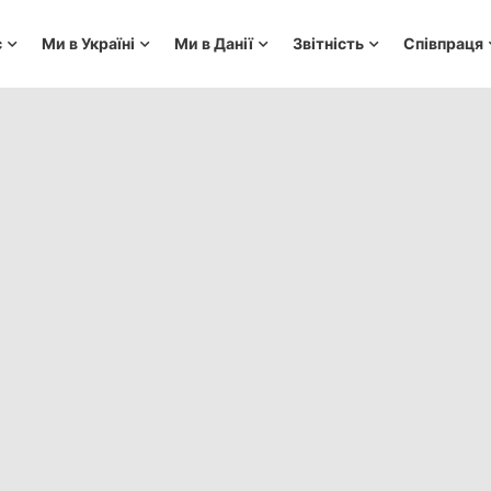
с
Ми в Україні
Ми в Данії
Звітність
Співпраця