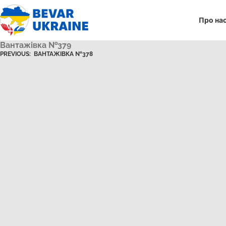
Про на
Вантажівка №379
PREVIOUS:
ВАНТАЖІВКА №378