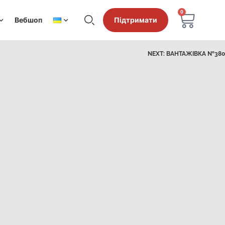
0
Вебшоп
Підтримати
NEXT:
ВАНТАЖІВКА №380