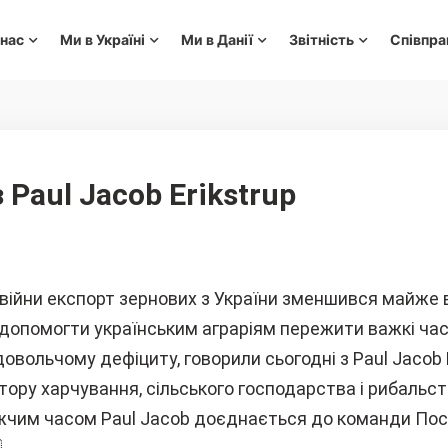
 нас
Ми в Україні
Ми в Данії
Звітність
Співпра
з Paul Jacob Erikstrup
війни експорт зернових з України зменшився майже в
 допомогти українським аграріям пережити важкі час
овольчому дефіциту, говорили сьогодні з Paul Jacob E
ору харчування, сільського господарства і рибальст
чим часом Paul Jacob доєднається до команди Пос