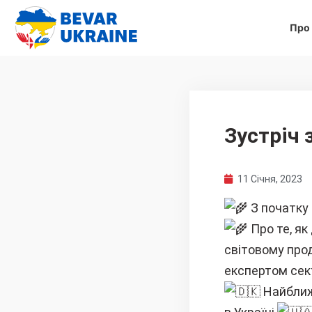
Про
Зустріч 
11 Січня, 2023
З початку 
Про те, як
світовому прод
експертом сект
Найближ