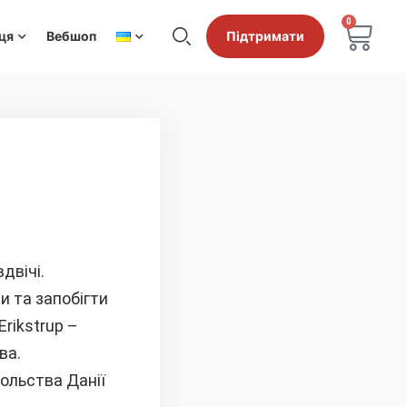
0
ця
Вебшоп
Підтримати
двічі.
и та запобігти
rikstrup –
ва.
ольства Данії