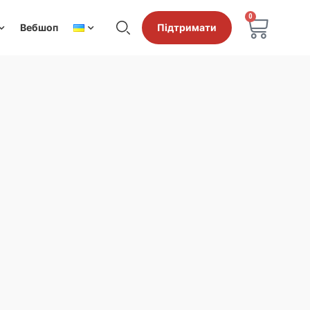
0
Вебшоп
Підтримати