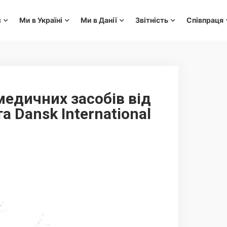
с
Ми в Україні
Ми в Данії
Звітність
Співпраця
едичних засобів від
та Dansk International