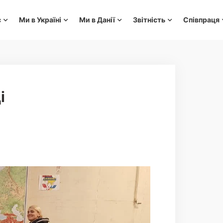
с
Ми в Україні
Ми в Данії
Звітність
Співпраця
і