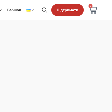
0
Вебшоп
Підтримати