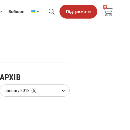
0
Вебшоп
Підтримати
АРХІВ