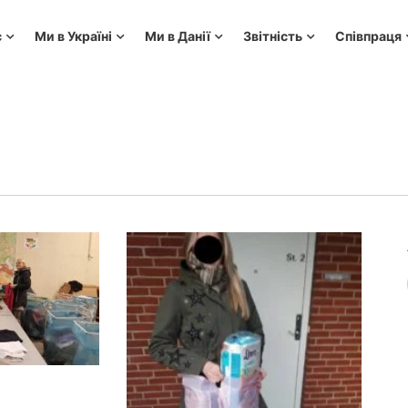
с
Ми в Україні
Ми в Данії
Звітність
Співпраця