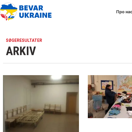
Про на
SØGERESULTATER
ARKIV