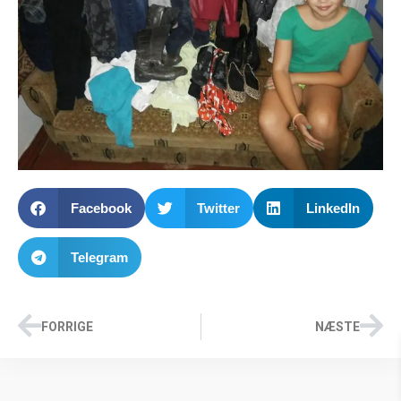
Facebook
Twitter
LinkedIn
Telegram
FORRIGE
NÆSTE