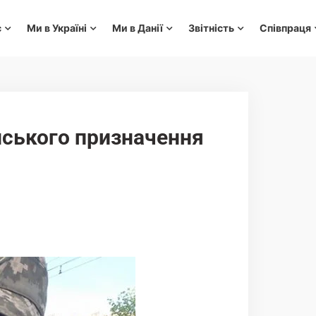
с
Ми в Україні
Ми в Данії
Звітність
Співпраця
нського призначення