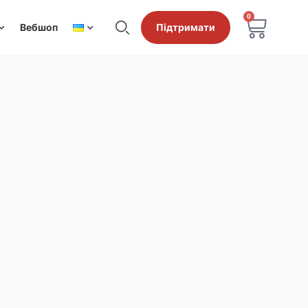
0
Вебшоп
Підтримати