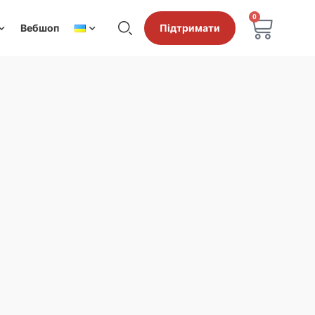
0
Вебшоп
Підтримати