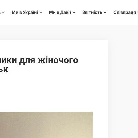
с
Ми в Україні
Ми в Данії
Звітність
Співпраця
ники для жіночого
ьк