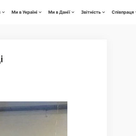
с
Ми в Україні
Ми в Данії
Звітність
Співпраця
і