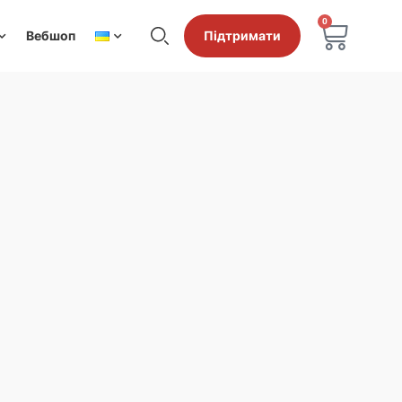
0
Вебшоп
Підтримати