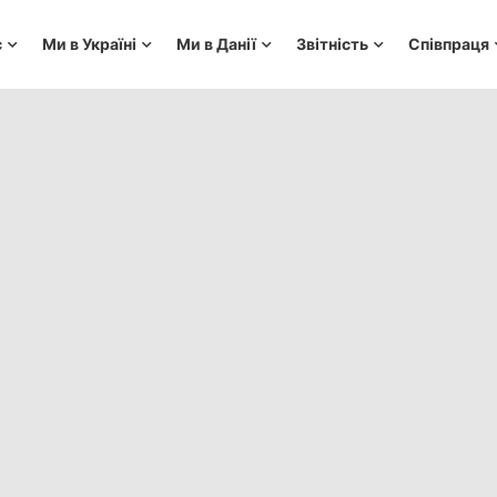
с
Ми в Україні
Ми в Данії
Звітність
Співпраця