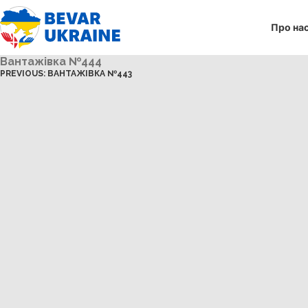
Про на
Вантажівка №444
PREVIOUS:
ВАНТАЖІВКА №443