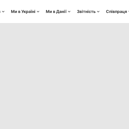
с
Ми в Україні
Ми в Данії
Звітність
Співпраця