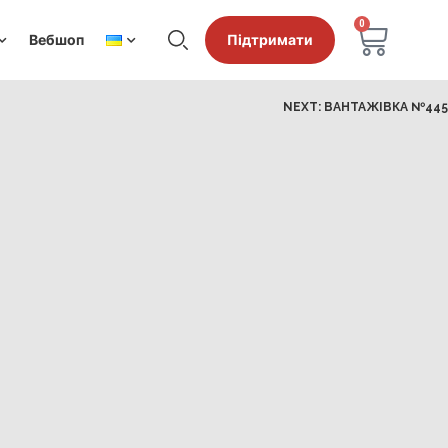
0
Вебшоп
Підтримати
NEXT:
ВАНТАЖІВКА №445