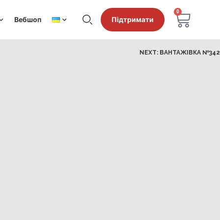
0
Вебшоп
Підтримати
NEXT:
ВАНТАЖІВКА №342