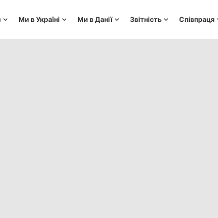
с
Ми в Україні
Ми в Данії
Звітність
Співпраця