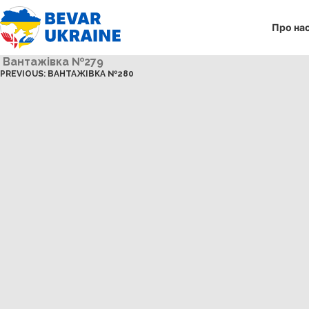
Про на
Вантажівка №279
PREVIOUS:
ВАНТАЖІВКА №280