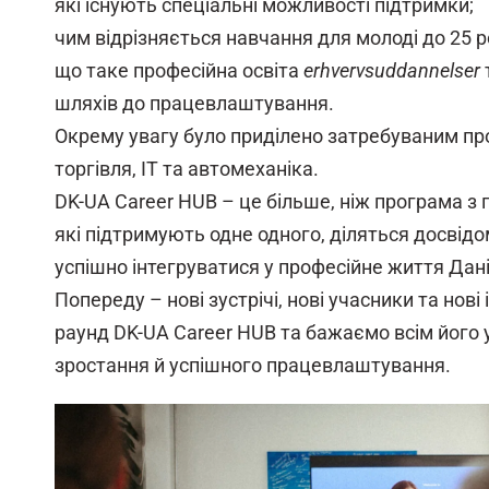
які існують спеціальні можливості підтримки;
чим відрізняється навчання для молоді до 25 ро
що таке професійна освіта
erhvervsuddannelser
шляхів до працевлаштування.
Окрему увагу було приділено затребуваним проф
торгівля, IT та автомеханіка.
DK-UA Career HUB – це більше, ніж програма з
які підтримують одне одного, діляться досвід
успішно інтегруватися у професійне життя Дані
Попереду – нові зустрічі, нові учасники та нові і
раунд DK-UA Career HUB та бажаємо всім його
зростання й успішного працевлаштування.