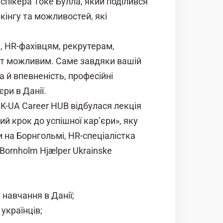
пікера Токе Булла, який поділився
кінгу та можливостей, які
 HR-фахівцям, рекрутерам,
єкт можливим. Саме завдяки вашій
а й впевненість, професійні
ри в Данії.
DK-UA Career HUB відбулася лекція
ий крок до успішної кар’єри», яку
на Борнгольмі, HR-спеціалістка
Bornholm Hjælper Ukrainske
 навчання в Данії;
 українців;