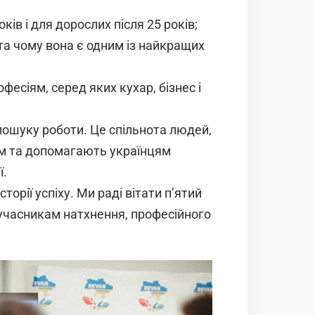
ків і для дорослих після 25 років;
та чому вона є одним із найкращих
есіям, серед яких кухар, бізнес і
 пошуку роботи. Це спільнота людей,
ом та допомагають українцям
ї.
сторії успіху. Ми раді вітати п’ятий
 учасникам натхнення, професійного