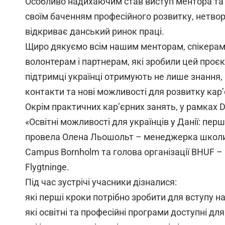
Особливо надихаючим став виступ ментора та с
своїм баченням професійного розвитку, нетвор
відкриває данський ринок праці.
Щиро дякуємо всім нашим менторам, спікерам,
волонтерам і партнерам, які зробили цей про
підтримці українці отримують не лише знання, 
контакти та нові можливості для розвитку кар’є
Окрім практичних кар’єрних занять, у рамках 
«Освітні можливості для українців у Данії: перш
провела Олена Льошольт – менеджерка школи 
Campus Bornholm та голова організації BHUF – 
Flygtninge.
Під час зустрічі учасники дізналися:
які перші кроки потрібно зробити для вступу на
які освітні та професійні програми доступні для