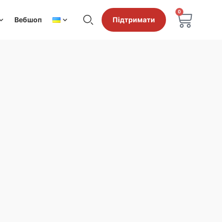
0
Вебшоп
Підтримати