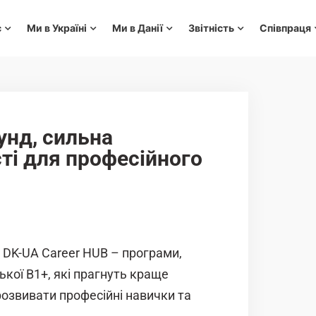
с
Ми в Україні
Ми в Данії
Звітність
Співпраця
унд, сильна
ті для професійного
у DK-UA Career HUB – програми,
ської B1+, які прагнуть краще
розвивати професійні навички та