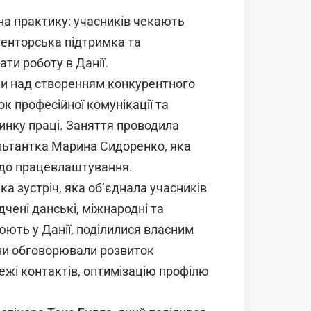
на практику: учасників чекають
 менторська підтримка та
ти роботу в Данії.
ли над створенням конкурентного
ок професійної комунікації та
нку праці. Заняття проводила
ультантка Марина Сидоренко, яка
 до працевлаштування.
 зустріч, яка об’єднала учасників
дчені данські, міжнародні та
цюють у Данії, поділилися власним
ни обговорювали розвиток
ежі контактів, оптимізацію профілю