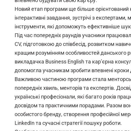
впевнено будувати свою кар’єру.
Новий етап програми ще більше орієнтований 
інтерактивні завдання, зустрічі з експертами,
інструменти, які допоможуть ефективніше шука
Під час попередніх раундів учасники працюва
CV, підготовкою до співбесід, розвитком навич
кращим розумінням особливостей данського ри
викладачка Business English та кар’єрна конс
допомогла учасникам зробити впевнені кроки
Важливою частиною програми стала менторська
попередніх хвиль, менторів та експертів. Досві
українські професіонали, які багато років пра
досвідом та практичними порадами. Разом во
особистого бренду, створення професійної мер
LinkedIn та сучасні стратегії пошуку роботи.