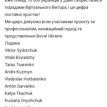
Вже понад 10 000 українців у Данії скористалися
порадами Віртуального Віктора, і ця цифра
постійно зростає!
Ми щиро дякуємо всім учасникам проєкту за
професіоналізм, інноваційний підхід та
представлення
Bevar Ukraine
.
Подяка:
Viktor Sydorchuk
Vitalii Bozadzhy
Taras Tsarenko
Andrii Kuzmyn
Vladyslav Horbatenko
Anton Garvanko
Katya Tkachuk
Ruslana Onyshchuk