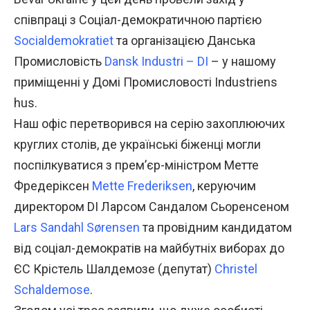
співпраці з Соціал-демократичною партією
Socialdemokratiet
та організацією Данська
Промисловість
Dansk Industri – DI
– у нашому
приміщенні у Домі Промисловості Industriens
hus.
Наш офіс перетворився на серію захоплюючих
круглих столів, де українські біженці могли
поспілкуватися з прем’єр-міністром Метте
Фредеріксен
Mette Frederiksen
, керуючим
директором DI Ларсом Сандалом Сьоренсеном
Lars Sandahl Sørensen
та провідним кандидатом
від соціал-демократів на майбутніх виборах до
ЄС Крістель Шалдемозе (депутат)
Christel
Schaldemose
.