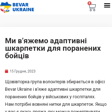
0
Ми в’яжемо адаптивні
шкарпетки для поранених
бойців
15 Грудня, 2023
Щовівторка група волонтерів збирається в офісі
Bevar Ukraine і в’яже адаптивні шкарпетки для
поранених бойців у військових у госпіталях.
Нам потрібні вовняні нитки для шкарпеток. Якщо
у вас є якась пряжа, яку можна пожертвувати,