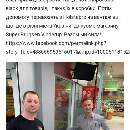
візок для товарів, і пакує їх в коробки. Потім
допомогу перевозять з Holstebro на вантажівці,
що їде в різні міста України. Дякуємо магазину
Super Brugsen Vinderup. Разом ми сила!
https://www.facebook.com/permalink.php?
story_fbid=488666959516017&amp;id=10005118152