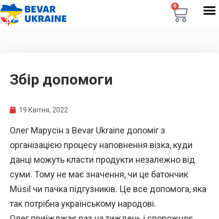
0
Збір допомоги
19 Квітня, 2022
Олег Марусін з Bevar Ukraine допоміг з
організацією процесу наповнення візка, куди
данці можуть класти продукти незалежно від
суми. Тому не має значення, чи це батончик
Müsil чи пачка підгузників. Це все допомога, яка
так потрібна українському народові.
Олег приїжджає раз на тиждень і спорожняє