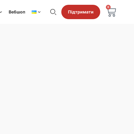
0
Вебшоп
Підтримати