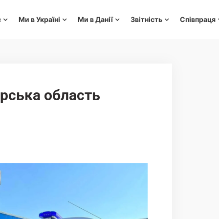
с
Ми в Україні
Ми в Данії
Звітність
Співпраця
ирська область